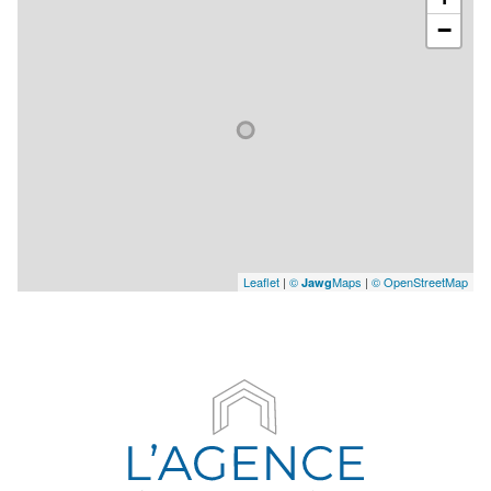
−
Leaflet
|
©
Maps
|
© OpenStreetMap
Jawg