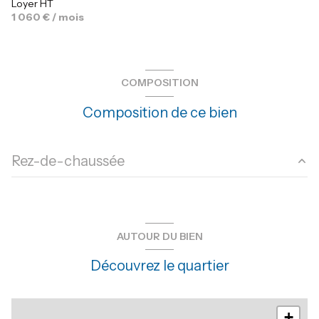
Loyer HT
1 060 € / mois
COMPOSITION
Composition de ce bien
Rez-de-chaussée
salle
45 m²
bureau
15 m²
AUTOUR DU BIEN
bureau
8 m²
Découvrez le quartier
+