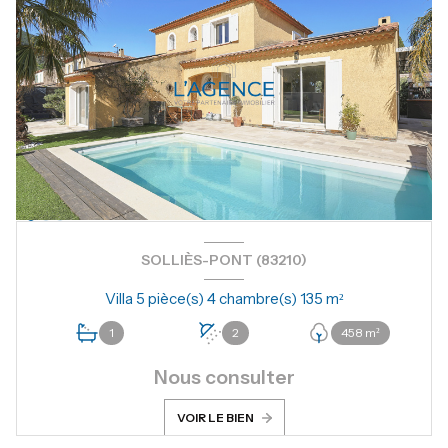
SOLLIÈS-PONT (83210)
Villa 5 pièce(s) 4 chambre(s) 135 m²
1
2
458 m²
Nous consulter
VOIR LE BIEN