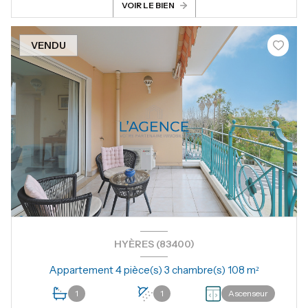
VOIR LE BIEN
VENDU
HYÈRES (83400)
Appartement 4 pièce(s) 3 chambre(s) 108 m²
1
1
Ascenseur