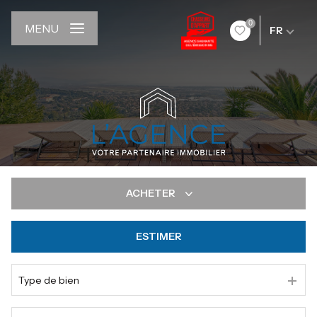
0
MENU
FR
ACHETER
ESTIMER
De l'ancien
De l'immo pro
Type de bien