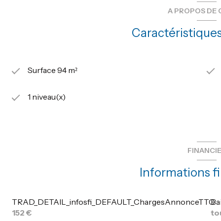
A PROPOS DE 
Caractéristiques
Surface 94 m²
1 niveau(x)
FINANCI
Informations f
TRAD_DETAIL_infosfi_DEFAULT_ChargesAnnonceTTC
Bai
152 €
to