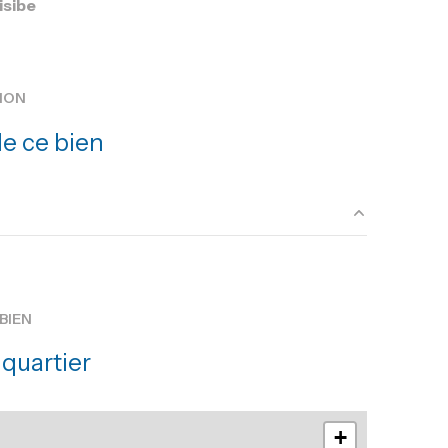
isibe
ION
e ce bien
20 m²
11.7 m²
BIEN
9 m²
quartier
34 m²
+