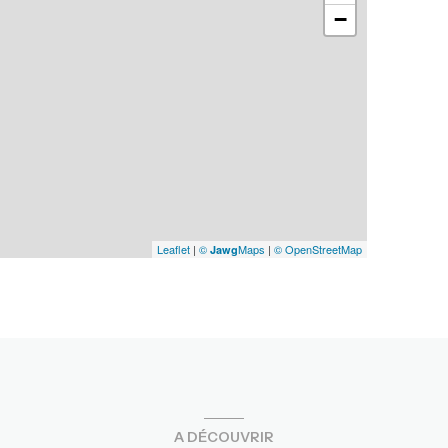
−
Leaflet
|
©
Maps
|
© OpenStreetMap
Jawg
A DÉCOUVRIR