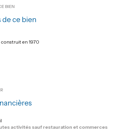
CE BIEN
 de ce bien
construit en 1970
ER
inancières
l
utes activités sauf restauration et commerces