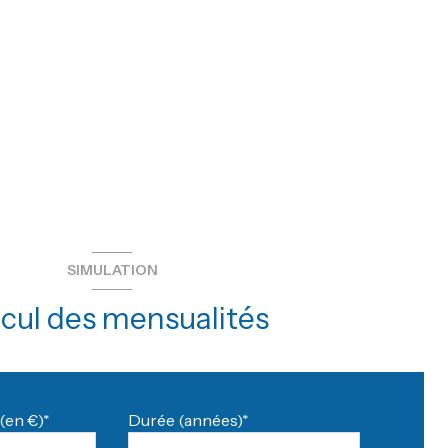
SIMULATION
cul des mensualités
(en €)*
Durée (années)*