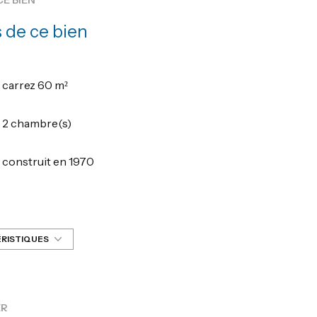
 de ce bien
carrez 60 m²
2 chambre(s)
construit en 1970
Chauffage collectif : radiateur (fioul)
exposition Sud
ÉRISTIQUES
4 étage(s)
ER
cave