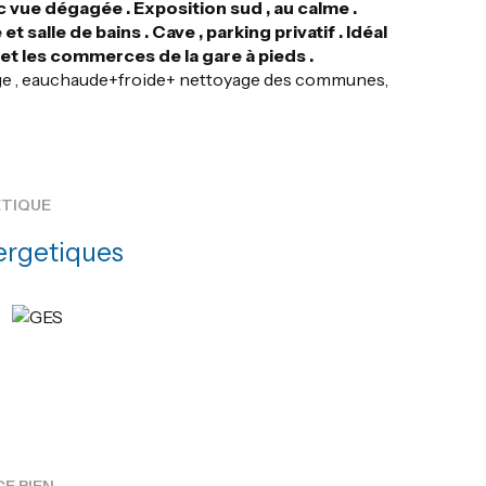
c vue dégagée . Exposition sud , au calme .
 salle de bains . Cave , parking privatif . Idéal
 et les commerces de la gare à pieds .
age , eauchaude+froide+ nettoyage des communes,
ÉTIQUE
ergetiques
CE BIEN