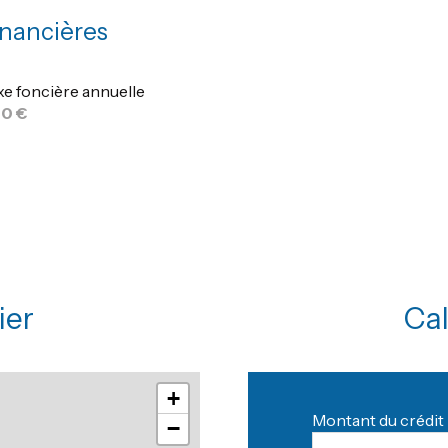
inancières
interphone
xe foncière annuelle
0 €
ier
Cal
+
Montant du crédit 
−