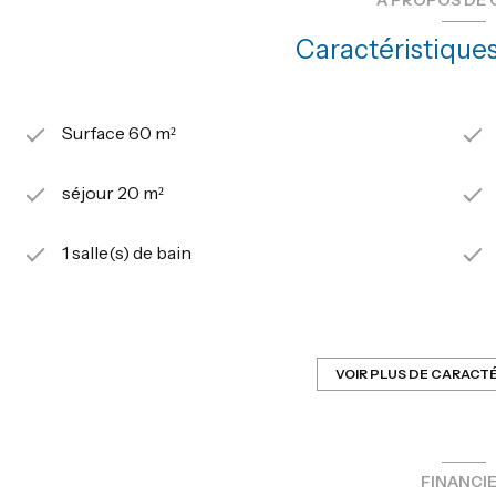
Caractéristiques
Surface 60 m²
séjour 20 m²
1 salle(s) de bain
cuisine séparée (semi-équipée)
1 parking(s)
VOIR PLUS DE CARACT
2ème étage
FINANCI
vue dégagée