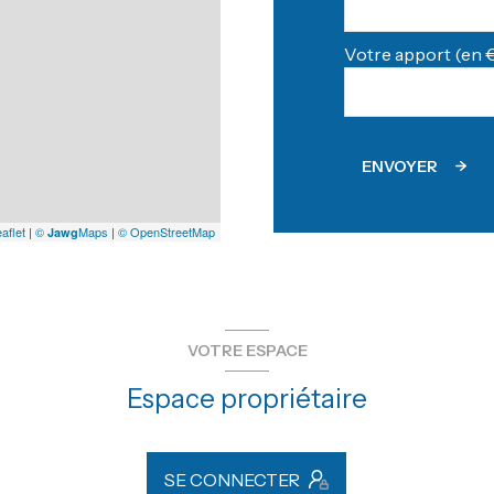
Votre apport (en €
ENVOYER
aflet
|
©
Maps
|
© OpenStreetMap
Jawg
VOTRE ESPACE
Espace propriétaire
SE CONNECTER