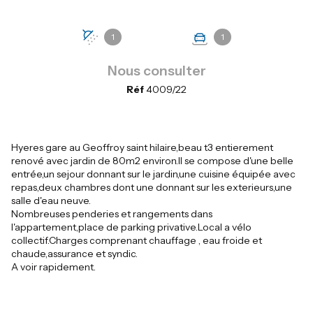
1
1
Nous consulter
Réf
4009/22
Hyeres gare au Geoffroy saint hilaire,beau t3 entierement
renové avec jardin de 80m2 environ.Il se compose d'une belle
entrée,un sejour donnant sur le jardin,une cuisine équipée avec
repas,deux chambres dont une donnant sur les exterieurs,une
salle d'eau neuve.
Nombreuses penderies et rangements dans
l'appartement,place de parking privative.Local a vélo
collectif.Charges comprenant chauffage , eau froide et
chaude,assurance et syndic.
A voir rapidement.