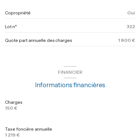
salle de bain
4.6 m²
Copropriété
Oui
dressing
4 m²
Lot n°
322
Quote part annuelle des charges
1 800 €
FINANCIER
Informations financières
Charges
150 €
Taxe foncière annuelle
1 219 €