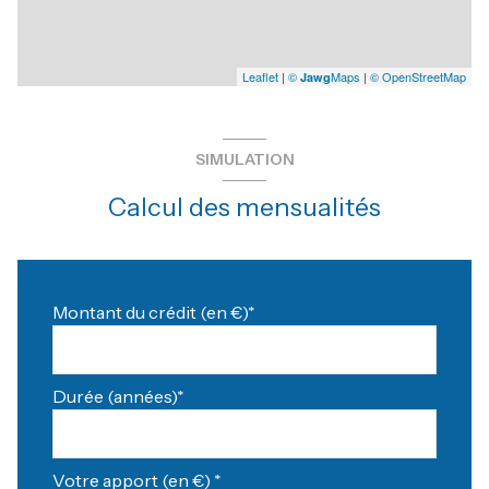
Leaflet
|
©
Maps
|
© OpenStreetMap
Jawg
SIMULATION
Calcul des mensualités
Montant du crédit (en €)*
Durée (années)*
Votre apport (en €) *