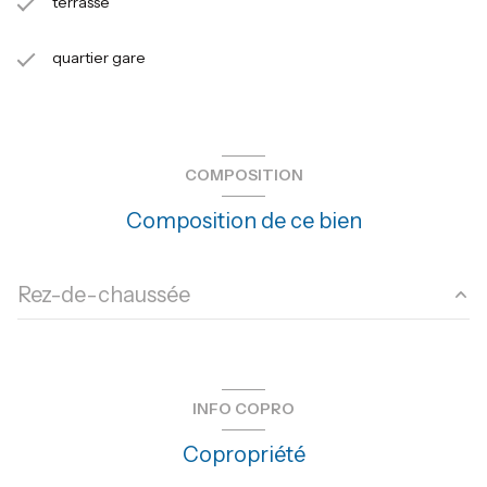
terrasse
quartier gare
COMPOSITION
Composition de ce bien
Rez-de-chaussée
salon/sejour
19 m²
cuisine
11.2 m²
INFO COPRO
chambre
11.05 m²
Copropriété
chambre
10 m²