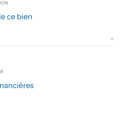
ION
vue Dégagée
e ce bien
accès handicapé
m²
m²
ER
m²
inancières
m²