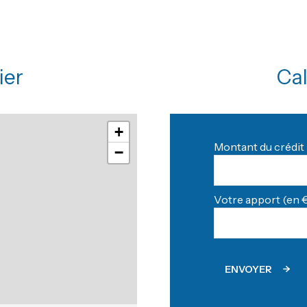
ier
Cal
+
Montant du crédit 
−
Votre apport (en €
ENVOYER