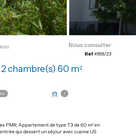
Nous consulter
400)
Réf
4188/23
Appartement 3 pièce(s) 2 chambre(s) 60 m²
eur
1
mes PMR, Appartement de type T3 de 60 m² en
entrée qui dessert un séjour avec cusine US