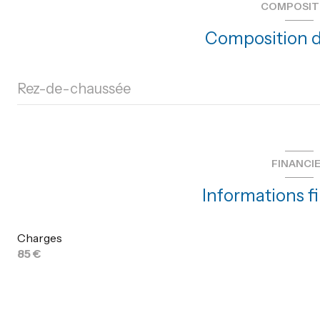
COMPOSIT
ascenseur
Composition d
terrasse
Rez-de-chaussée
salon/sejour
chambre
FINANCI
chambre
Informations f
salle de bain
Charges
85 €