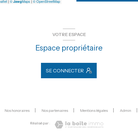
aflet
|
©
Maps
|
© OpenStreetMap
Jawg
VOTRE ESPACE
Espace propriétaire
SE CONNECTER
Nos honoraires
Nos partenaires
Mentions légales
Admin
Réalisé par :