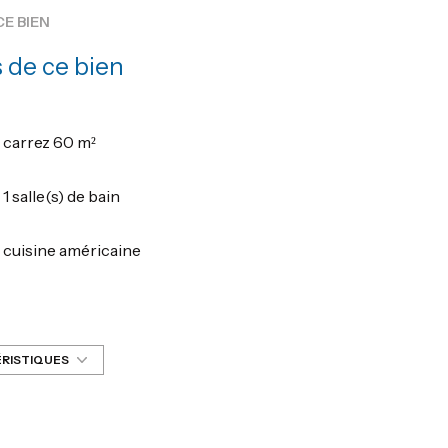
CE BIEN
 de ce bien
carrez 60 m²
1 salle(s) de bain
cuisine américaine
1 parking(s)
2 niveau(x)
ÉRISTIQUES
4 étage(s)