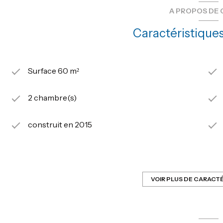
A PROPOS DE 
Caractéristiques
Surface 60 m²
2 chambre(s)
construit en 2015
Chauffage individuel : radiateur (gaz de ville)
exposition Est
VOIR PLUS DE CARACT
4ème étage