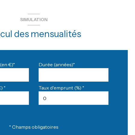
SIMULATION
cul des mensualités
(en €)*
Durée (années)*
) *
Taux d'emprunt (%) *
* Champs obligatoires