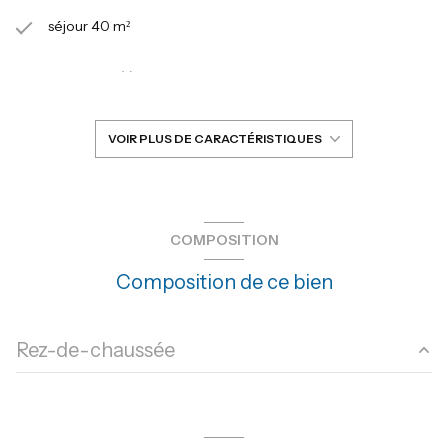
séjour 40 m²
2 chambre(s)
1 salle(s) d'eau
VOIR PLUS DE CARACTÉRISTIQUES
construit en 1900
cuisine américaine (équipée)
COMPOSITION
Composition de ce bien
Chauffage individuel : air pulsé (climatisation)
exposition Sud
Rez-de-chaussée
1 niveau(x)
salon/sejour
40.45 m²
3ème étage
chambre
9.70+3.40 m²