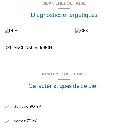
vous n'aurez plus qu'à poser vos valises.
BILAN ÉNERGÉTIQUE
Les informations sur les risques auxquels ce bien est exposé sont
disponibles sur le site Géorisques :
www.georisques.gouv.fr
Diagnostics énergetiques
DPE ANCIENNE VERSION
A PROPOS DE CE BIEN
Caractéristiques de ce bien
Surface 90 m²
carrez 70 m²