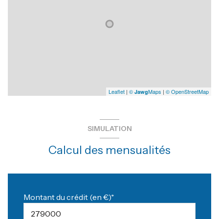
Leaflet
|
©
Maps
|
© OpenStreetMap
Jawg
SIMULATION
Calcul des mensualités
Montant du crédit (en €)*