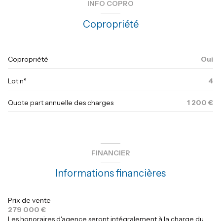
INFO COPRO
chambre
10.05+3.40 m²
3 étage(s)
Copropriété
chambre
6.60 m²
cave
Copropriété
Oui
quartier gare
Lot n°
4
Quote part annuelle des charges
1 200 €
FINANCIER
Informations financières
Prix de vente
279 000 €
Les honoraires d'agence seront intégralement à la charge du