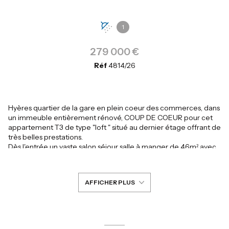
1
279 000 €
Réf
4814/26
Hyères quartier de la gare en plein coeur des commerces, dans
un immeuble entièrement rénové, COUP DE COEUR pour cet
appartement T3 de type "loft " situé au dernier étage offrant de
très belles prestations.
Dès l'entrée un vaste salon séjour salle à manger de 46m² avec
cuisine entièrement aménagée et équipée offrant de beaux
volumes et un cachet de fou avec les poutres apparentes. 2
Belles chambres avec Vélux électrique, salle d'eau et WC
AFFICHER PLUS
séparé.
Cet appartement qui est seul sur le palier saura vous séduire par
ses prestations haut de gamme et son cachet. Aucuns travaux
de copropriété, entièrement rénovée tout comme
l'appartement. En plein coeur des commerces et de la gare