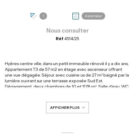
1
Ascenseur
Nous consulter
Réf
4514/25
Hyères centre ville, dans un petit immeuble rénové il y a dix ans,
Appartement T3 de 57 m2 en étage avec ascenseur offrant
une vue dégagée. Séjour avec cuisine us de 27 m² baigné par la
lumière ouvrant sur une terrasse exposée Sud Est.
Dégagement, deux chambres de 10 et 11.78 m². Salle d'eau, WC
séparé. Aucuns travaux, double vitrage, copropriété avec
faibles charges., communs rénovés récemment .Parking
clémenceau à 50 mètres.
AFFICHER PLUS
Charges annuelles de 723€/AN : ascenseur , eau froide ,
ménage , syndic.
Les informations sur les risques auxquels ce bien est exposé sont
disponibles sur le site Géorisques :
www.georisques.gouv.fr