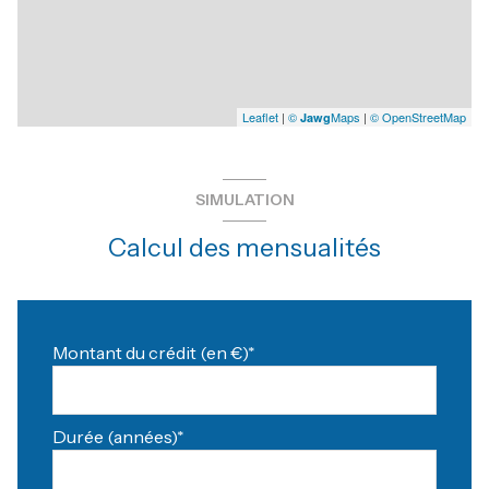
Leaflet
|
©
Maps
|
© OpenStreetMap
Jawg
SIMULATION
Calcul des mensualités
Montant du crédit (en €)*
Durée (années)*