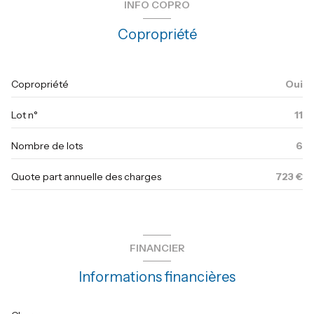
INFO COPRO
chambre
9.75 m²
ascenseur
Copropriété
terrasse
4.50 m²
vue dégagée
Copropriété
Oui
terrasse
Lot n°
11
accès handicapé
Nombre de lots
6
Quote part annuelle des charges
723 €
FINANCIER
Informations financières