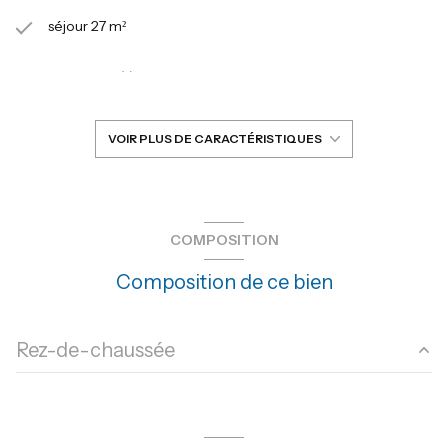
séjour 27 m²
2 chambre(s)
1 salle(s) d'eau
VOIR PLUS DE CARACTÉRISTIQUES
construit en 1900
Chauffage individuel : radiateur (electrique)
COMPOSITION
Composition de ce bien
exposition Sud-Est
1 niveau(x)
Rez-de-chaussée
2ème étage
salon/sejour
27.80 m²
4 étage(s)
chambre
11.78 m²