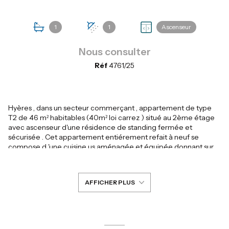
1
1
Ascenseur
+3
Nous consulter
Réf
4761/25
Hyères , dans un secteur commerçant , appartement de type
T2 de 46 m² habitables (40m² loi carrez ) situé au 2ème étage
avec ascenseur d'une résidence de standing fermée et
sécurisée . Cet appartement entiérement refait à neuf se
compose d 'une cuisine us aménagée et équipée donnant sur
un salon de 17 m² avec dans le prolongement une loggia
fermée . Dégagement avec wc séparé , salle d'eau et une
grande chambre de 13.97 m² avec de nombreux placard et
AFFICHER PLUS
ouvrant sur une terrasse de 7.98 m² .
Il est entiérement refait avec du double vitrage , électricité aux
normes , volets électriques, vous pourrez donc poser vos valises
tout de suite .
Une cave et un parking collectif à l'immeuble compléte ce bien