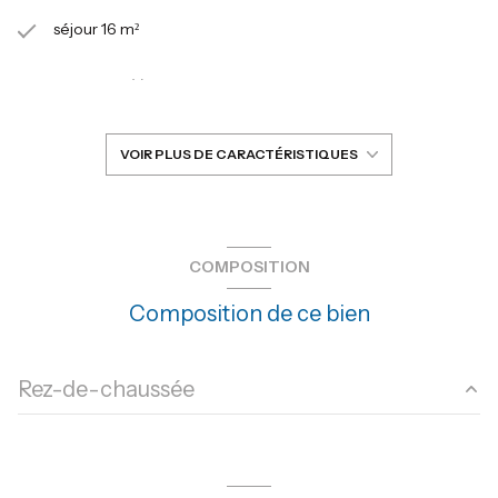
séjour 16 m²
1 chambre(s)
1 salle(s) de bain
VOIR PLUS DE CARACTÉRISTIQUES
1 salle(s) d'eau
construit en 1970
COMPOSITION
Composition de ce bien
cuisine américaine (équipée)
Chauffage collectif : radiateur (gaz)
Rez-de-chaussée
exposition Nord-Est
salon/sejour
16.51 m²
1 niveau(x)
cuisine
5.79 m²