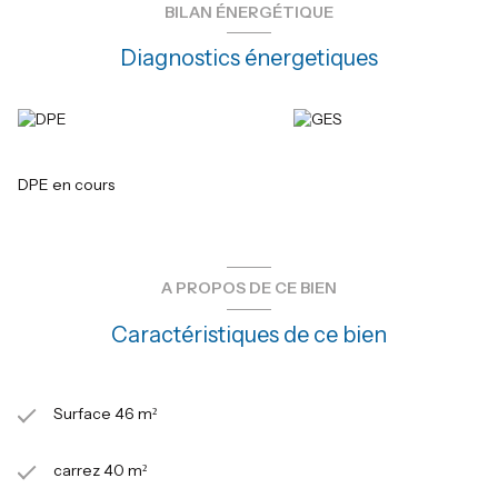
.
BILAN ÉNERGÉTIQUE
Charges 2528€/AN comprenant : eau froide+ chaude+
ascenseur +chauffage + syndic+ espaces verts .
Diagnostics énergetiques
DPE en cours
A PROPOS DE CE BIEN
Caractéristiques de ce bien
Surface 46 m²
carrez 40 m²