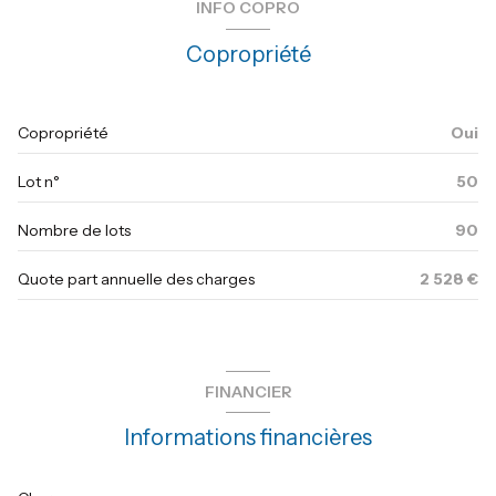
INFO COPRO
chambre
13.67 avec placard m²
2ème étage
Copropriété
salle de bain
3.12 m²
5 étage(s)
loggia
6.97 m²
Copropriété
Oui
terrasse
7.98 m²
ascenseur
Lot n°
50
vue dégagée
Nombre de lots
90
terrasse
Quote part annuelle des charges
2 528 €
quartier hyeres est
FINANCIER
Informations financières