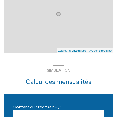
Leaflet
|
©
Maps
|
© OpenStreetMap
Jawg
SIMULATION
Calcul des mensualités
Montant du crédit (en €)*