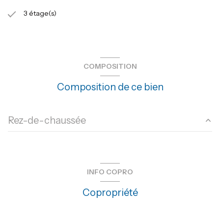
3 étage(s)
COMPOSITION
Composition de ce bien
Rez-de-chaussée
chambre
m²
salon/sejour
20.19 m²
INFO COPRO
cuisine
5.48 m²
Copropriété
salle d'eau
3.80 m²