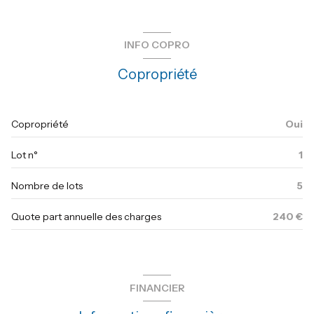
salon/sejour
24.97 m²
1er étage
chambre
7.95 m²
INFO COPRO
dressing
6 m²
3 étage(s)
Copropriété
bureau
7 m²
vue dégagée
salle de bain
5.1 m²
Copropriété
Oui
balcon
2 m²
balcon
Lot n°
1
quartier centre ville
Nombre de lots
5
Quote part annuelle des charges
240 €
FINANCIER