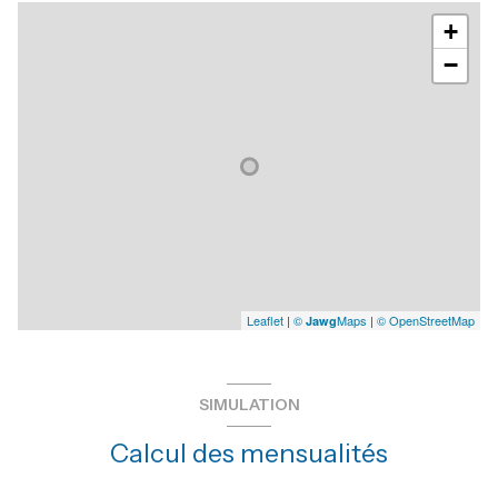
+
−
Leaflet
|
©
Maps
|
© OpenStreetMap
Jawg
SIMULATION
Calcul des mensualités