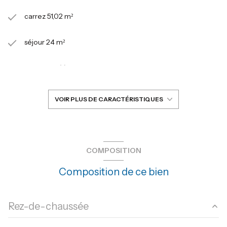
carrez 51,02 m²
séjour 24 m²
1 chambre(s)
1 salle(s) de bain
VOIR PLUS DE CARACTÉRISTIQUES
construit en 1900
cuisine américaine (équipée)
COMPOSITION
Composition de ce bien
Chauffage individuel : radiateur (electrique)
exposition Est-Ouest
Rez-de-chaussée
13 niveau(x)