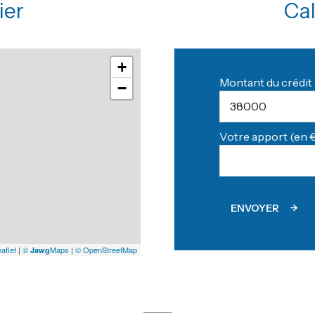
ier
Cal
+
Montant du crédit 
−
Votre apport (en €
ENVOYER
aflet
|
©
Maps
|
© OpenStreetMap
Jawg