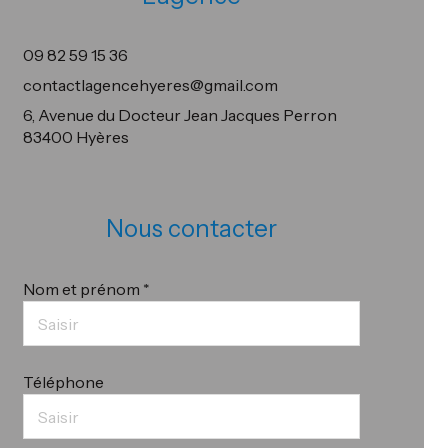
09 82 59 15 36
contactlagencehyeres@gmail.com
6, Avenue du Docteur Jean Jacques Perron
83400 Hyères
Nous contacter
Nom et prénom *
Téléphone