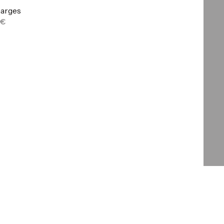
arges
 €