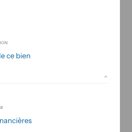
ION
e ce bien
19.26 m²
ER
inancières