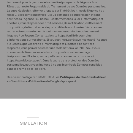
traitement pour la gestion de la clientèle/prospects de l'Agence / du
Réseau qui reste Responsable du Traitement de vos Données personnelles.
La base légale du traitement repose sur l'intérêt légitime de l'Agence / du
Réseau. Elles sont conservées jusqu'à demande de suppression et sont
destinées à l'Agence / au Réseau. Conformément à la loi « informatique et
libertés », vous disposez des droits d’accès, de rectification, d’effacement,
d’opposition, de limitation et de portabilité de vos données. Vous pouvez
retirer votre consentement à tout moment en contactant directement
l’Agence / Le Réseau. Consultez le site
https://cnil.fr/fr
pour plus
d’informations sur vos droits. Si vous estimez, après avoir contacté l'Agence
/ le Réseau, que vos droits « Informatique et Libertés » ne sont pas
respectés, vous pouvez adresser une réclamation à la CNIL. Nous vous
informons de l’existence de la liste d'opposition au démarchage
téléphonique « Bloctel », sur laquelle vous pouvez vous inscrire ici :
https://www.bloctel.gouv.fr
. Dans le cadre de la protection des Données
personnelles, nous vous invitons à ne pas inscrire de Données sensibles
dans le champ de saisie libre.
Ce site est protégé par reCAPTCHA, les
Politiques de Confidentialité
et
es
Conditions d'utilisation
de Google s'appliquent.
SIMULATION