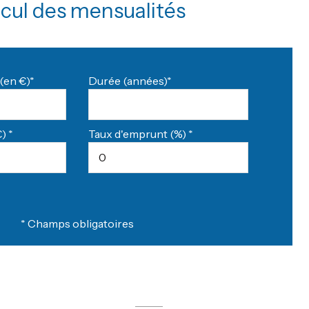
cul des mensualités
(en €)*
Durée (années)*
) *
Taux d'emprunt (%) *
* Champs obligatoires