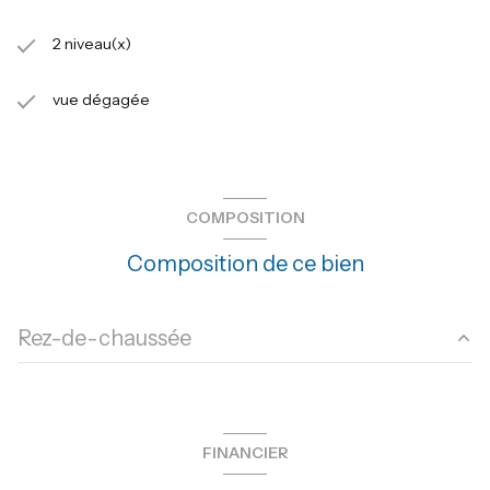
2 niveau(x)
vue dégagée
COMPOSITION
Composition de ce bien
Rez-de-chaussée
salon/sejour
70 m²
cuisine
20 m²
FINANCIER
chambre
15 m²