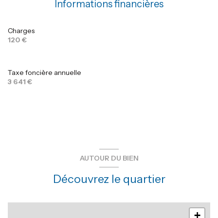
Informations financières
chambre
10.8 m²
chambre
10.5 m²
Charges
120 €
chambre
11.5 m²
chambre
15 m²
Taxe foncière annuelle
chambre
10X5 m²
3 641 €
salon/sejour
70 m²
cuisine
m²
chambre
15.53 m²
chambre
10.5 m²
AUTOUR DU BIEN
chambre
15 m²
Découvrez le quartier
chambre
11.5 m²
chambre
10.5 m²
+