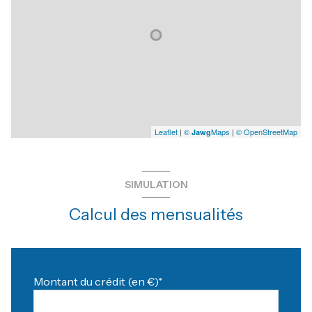
Leaflet
|
©
Maps
|
© OpenStreetMap
Jawg
SIMULATION
Calcul des mensualités
Montant du crédit (en €)*