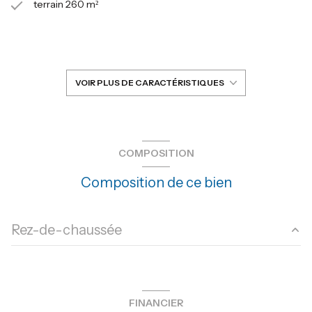
terrain 260 m²
séjour 27 m²
3 chambre(s)
VOIR PLUS DE CARACTÉRISTIQUES
1 salle(s) d'eau
construit en 1995
COMPOSITION
Composition de ce bien
cuisine séparée (équipée)
Chauffage individuel : air pulsé (climatisation)
Rez-de-chaussée
1 garage(s)
chambre
9.49 m²
1 parking(s)
chambre
9.10 m²
FINANCIER