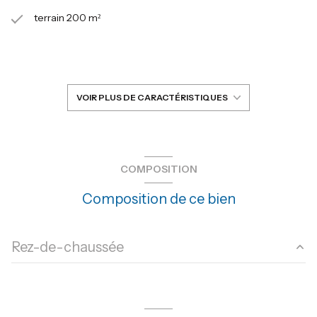
terrain 200 m²
séjour 50 m²
3 chambre(s)
VOIR PLUS DE CARACTÉRISTIQUES
2 salle(s) d'eau
construit en 1950
COMPOSITION
Composition de ce bien
cuisine américaine (équipée)
Chauffage individuel : air pulsé (climatisation)
Rez-de-chaussée
1 garage(s)
salon/sejour
50 m²
exposition Sud-Est
chambre
15 m²