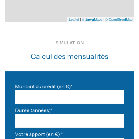
Leaflet
|
©
Maps
|
© OpenStreetMap
Jawg
SIMULATION
Calcul des mensualités
Montant du crédit (en €)*
Durée (années)*
Votre apport (en €) *