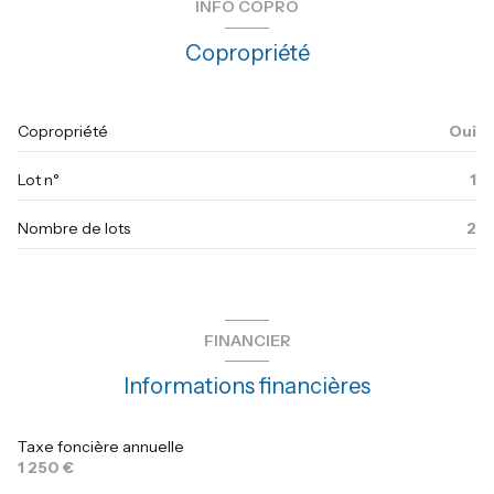
INFO COPRO
chambre
12 m²
1 côté(s) mitoyen(s)
Copropriété
chambre
8 m²
1 niveau(x)
Copropriété
Oui
vue jardin
Lot n°
1
terrasse
Nombre de lots
2
arboré
piscinable
FINANCIER
Informations financières
Taxe foncière annuelle
1 250 €