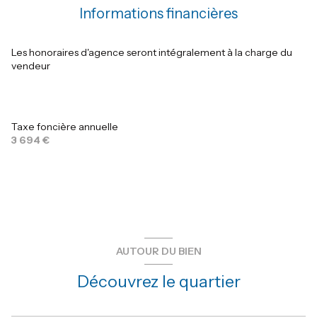
exposition Sud-Est
Informations financières
chambre
9 m²
1 niveau(x)
chambre
17 m²
Les honoraires d'agence seront intégralement à la charge du
vendeur
chambre
18 m²
vue VUE MER
garage
m²
terrasse
Taxe foncière annuelle
3 694 €
arboré
interphone
quartier centre ville
AUTOUR DU BIEN
Découvrez le quartier