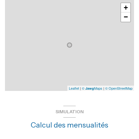
+
−
Leaflet
|
©
Maps
|
© OpenStreetMap
Jawg
SIMULATION
Calcul des mensualités