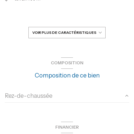
séjour 79 m²
5 chambre(s)
VOIR PLUS DE CARACTÉRISTIQUES
1 salle(s) de bain
3 salle(s) d'eau
COMPOSITION
Composition de ce bien
construit en 1970
cuisine américaine (équipée)
Rez-de-chaussée
Chauffage individuel : air pulsé (climatisation)
salon/sejour
79 m²
1 garage(s)
chambre
21 m²
FINANCIER
chambre
18 m²