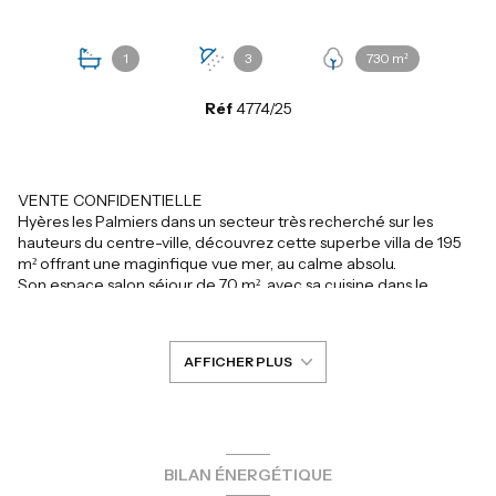
1
3
730 m²
Réf
4774/25
VENTE CONFIDENTIELLE
Hyères les Palmiers dans un secteur très recherché sur les
hauteurs du centre-ville, découvrez cette superbe villa de 195
m² offrant une maginfique vue mer, au calme absolu.
Son espace salon séjour de 70 m², avec sa cuisine dans le
prolongement, offre un panorama et une superbe lumière
grâce à l'ensemble de ses baies vitrées. Tout de suite vous
serez attirés soit par le panorama soit par les terrasses avec la
AFFICHER PLUS
piscine, à l'abri des regards.
Elle offre 5 belles chambres dont 4 avec chacune salle d'eau ou
salle de bains, et une suite parentale de 18 m² avec son dressing.
Une baunderie complète la partie vie sur deux niveaux.
Le terrain de 730 m² est entièrement arboré et vous
bénéicierez d'un garage et de nombreuses places de parking.
BILAN ÉNERGÉTIQUE
La siutation et les prestations font de cette villa un bien unique