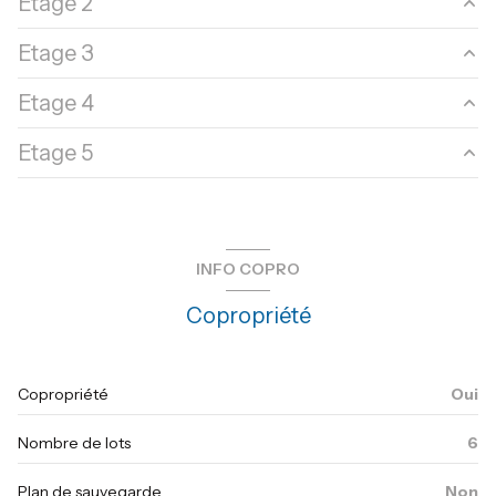
Etage 2
chambre
51.29 m²
Etage 3
chambre
49.74 m²
Etage 4
chambre
49.73 m²
Etage 5
chambre
51.09 m²
chambre
80.27 m²
INFO COPRO
Copropriété
Copropriété
Oui
Nombre de lots
6
Plan de sauvegarde
Non