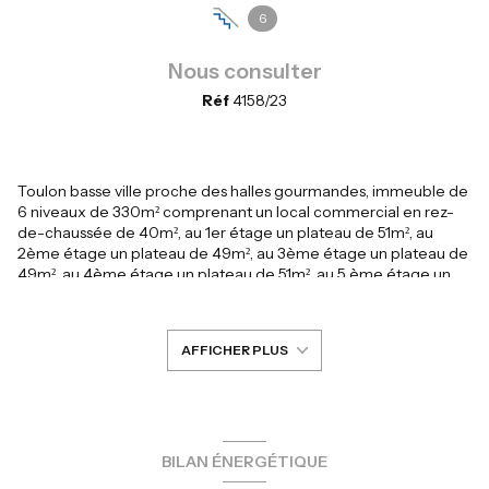
6
Nous consulter
Réf
4158/23
Toulon basse ville proche des halles gourmandes, immeuble de
6 niveaux de 330m² comprenant un local commercial en rez-
de-chaussée de 40m², au 1er étage un plateau de 51m², au
2ème étage un plateau de 49m², au 3ème étage un plateau de
49m², au 4ème étage un plateau de 51m², au 5 ème étage un
duplex de 80m² avec DP de terrasse tropézienne
Immeuble à renover entièrement. Les lots de copropriété sont
deja créés ainsi que l'état descriptif de division, possibilité
AFFICHER PLUS
d'acquérir lot par lot. Ideal investissement / défiscalisation
Honoraires à charge vendeur
Les informations sur les risques auxquels ce bien est exposé
sont disponibles sur le site Géorisques : www.georisques.gouv.fr
BILAN ÉNERGÉTIQUE