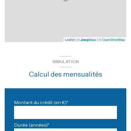
Leaflet
|
©
Maps
|
© OpenStreetMap
Jawg
SIMULATION
Calcul des mensualités
Montant du crédit (en €)*
Durée (années)*