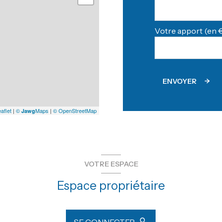
m²
Votre apport (en €
m²
m²
m²
ENVOYER
80 m²
aflet
|
©
Maps
|
© OpenStreetMap
Jawg
VOTRE ESPACE
Espace propriétaire
SE CONNECTER