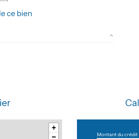
terrasse
e ce bien
20 m²
32 m²
45 m²
13.8 m²
ier
Cal
29 m²
13 m²
m²
+
Montant du crédit 
m²
−