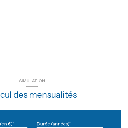
SIMULATION
cul des mensualités
(en €)*
Durée (années)*