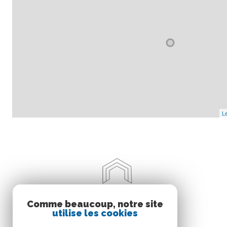
chambre
chambre
chambre
salle de bain
garage
Le
Comme beaucoup, notre site
utilise les cookies