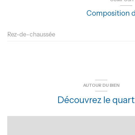
vue dégagée
Composition d
Rez-de-chaussée
entrée
chambre
salon/sejour
AUTOUR DU BIEN
chambre
Découvrez le quart
chambre
chambre
chambre
chambre