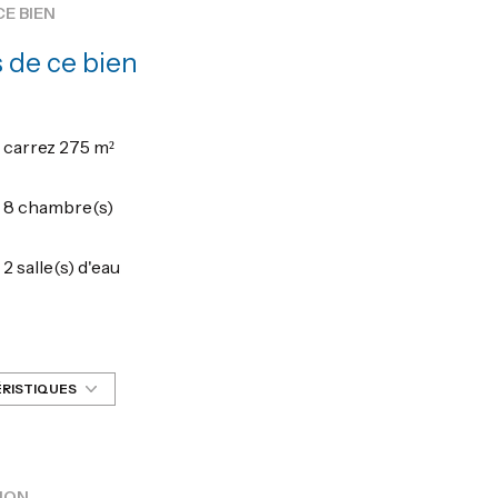
CE BIEN
 de ce bien
carrez 275 m²
8 chambre(s)
2 salle(s) d'eau
cuisine séparée (équipée)
1 garage(s)
ÉRISTIQUES
3 niveau(x)
ION