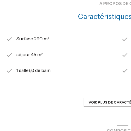
A PROPOS DE 
Caractéristiques
Surface 290 m²
séjour 45 m²
1 salle(s) de bain
construit en 1925
Chauffage individuel : radiateur (fioul)
VOIR PLUS DE CARACT
exposition Sud
COMPOSIT