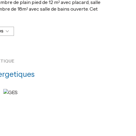
mbre de plain pied de 12 m² avec placard, salle
mbre de 18m² avec salle de bains ouverte. Cet
ns aucuns travaux. Climatisation réversible.
 écoles à pied.
US
 sont disponibles sur le site Géorisques :
ÉTIQUE
ergetiques