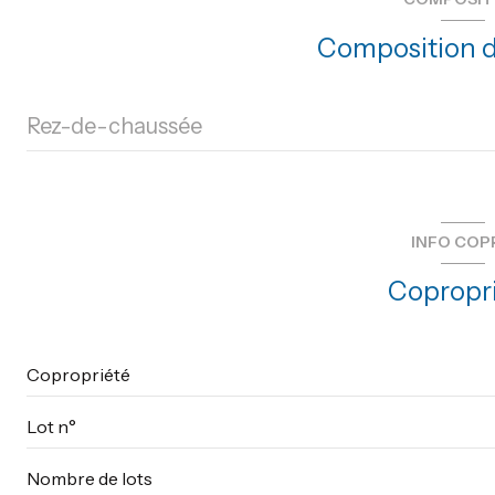
3 étage(s)
Composition d
vue Dégagée
Rez-de-chaussée
accès handicapé
salon/sejour
chambre
INFO COP
salle de bain
Copropr
chambre
terrasse
Copropriété
Lot n°
Nombre de lots