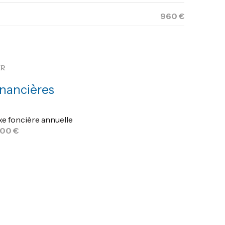
960 €
ER
inancières
xe foncière annuelle
200 €