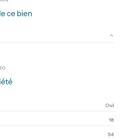
ascenseur
e ce bien
terrasse
24 m²
12.14 m²
RO
4.95 m²
iété
18.01 m²
11.80 m²
Oui
18
54