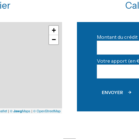
ier
Cal
+
Montant du crédit 
−
Votre apport (en €
ENVOYER
aflet
|
©
Maps
|
© OpenStreetMap
Jawg