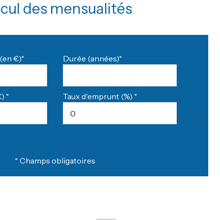
cul des mensualités
(en €)*
Durée (années)*
) *
Taux d'emprunt (%) *
* Champs obligatoires