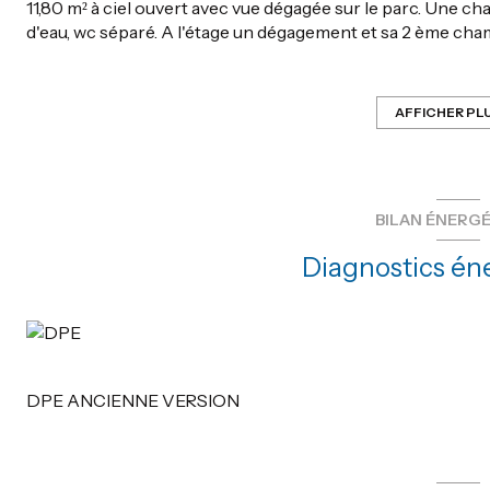
11,80 m² à ciel ouvert avec vue dégagée sur le parc. Une cha
d'eau, wc séparé. A l'étage un dégagement et sa 2 ème cha
appartement aux normes BBC et PMR est en parfait état, sa
Parking privatif en sous sol. Exposition Est. Commerces et
Visite virtuelle sur notre site : www.lagencehyeres.com
AFFICHER PL
Copro de 56 lots charges annuelles 960€AN
Les informations sur les risques auxquels ce bien est exposé
www.georisques.gouv.fr
BILAN ÉNERG
Diagnostics én
DPE ANCIENNE VERSION