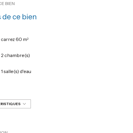
CE BIEN
 de ce bien
carrez 60 m²
2 chambre(s)
1 salle(s) d'eau
cuisine américaine (équipée)
exposition Est
ÉRISTIQUES
3ème étage
ION