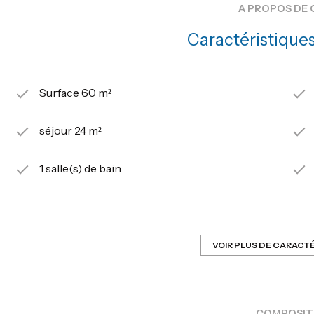
A PROPOS DE 
Caractéristiques
Surface 60 m²
séjour 24 m²
1 salle(s) de bain
construit en 2021
Chauffage individuel : radiateur (gaz)
VOIR PLUS DE CARACT
2 niveau(x)
COMPOSIT