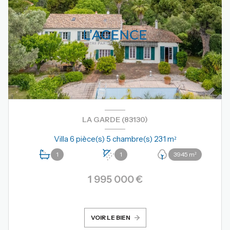
LA GARDE (83130)
Villa 6 pièce(s) 5 chambre(s) 231 m²
1
1
3945 m²
1 995 000 €
VOIR LE BIEN