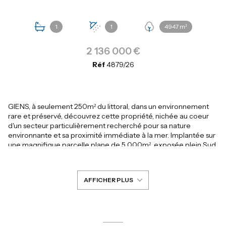
1
1
4947 m²
2 136 000 €
Réf
4879/26
GIENS, à seulement 250m² du littoral, dans un environnement
rare et préservé, découvrez cette propriété, nichée au coeur
d'un secteur particulièrement recherché pour sa nature
environnante et sa proximité immédiate à la mer. Implantée sur
une magnifique parcelle plane de 5 000m², exposée plein Sud,
cette propriété offre résolument un cadre de vie unique, à l'abri
des regards dans un écrin de verdure. Elle accueille deux
batisses indépendantes : une habitation principale développant
AFFICHER PLUS
env. 88m² et une seconde batisse annexe d'env. 60m².
S'ajoutent également un garage et plusieurs dépendances et
annexes, offrant ainsi plusieurs possibilités d'aménagements. Le
charme du lieu repose sur son emplacement exceptionnel, son
vaste terrain plat et son atmosphère calme et paisible, faisant