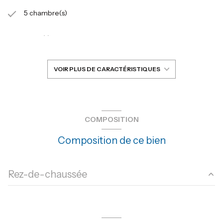
5 chambre(s)
1 salle(s) de bain
1 salle(s) d'eau
VOIR PLUS DE CARACTÉRISTIQUES
construit en 1963
Chauffage individuel : radiateur (fioul)
COMPOSITION
Composition de ce bien
1 garage(s)
exposition Sud
Rez-de-chaussée
vue dégagée
salon/sejour
26.87 m²
arboré
chambre
17.55 m²