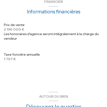
FINANCIER
chambre
10.46 m²
piscinable
Informations financières
chambre
10.41 m²
quartier giens
chambre
6.04 m²
Prix de vente
2 136 000 €
bureau
8.01 m²
Les honoraires d'agence seront intégralement à la charge du
vendeur
Taxe foncière annuelle
1 767 €
AUTOUR DU BIEN
Découvrez le quartier