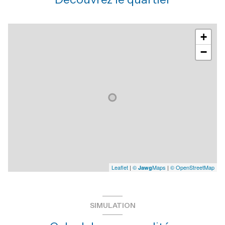
+
−
Leaflet
|
©
Maps
|
© OpenStreetMap
Jawg
SIMULATION