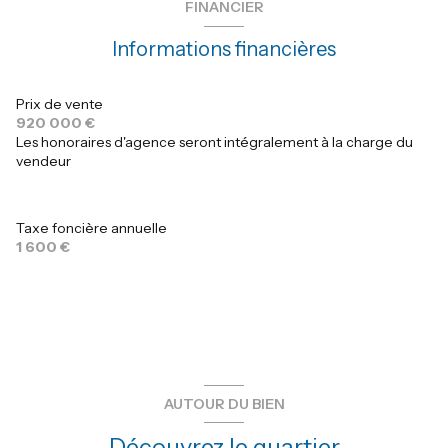
FINANCIER
buanderie
11.25 m²
3 niveau(x)
Informations financières
cellier
6.56 m²
3 étage(s)
chambre
25 m²
Prix de vente
920 000 €
chambre
18 m²
vue JARDIN
Les honoraires d'agence seront intégralement à la charge du
vendeur
chambre
15 m²
terrasse
chambre
m²
Taxe foncière annuelle
chambre
20 m²
1 600 €
piscine
12X 5 m²
garage
30 m²
AUTOUR DU BIEN
Découvrez le quartier