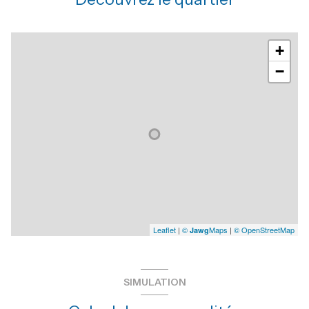
+
−
Leaflet
|
©
Maps
|
© OpenStreetMap
Jawg
SIMULATION