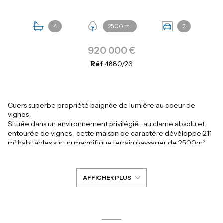
4
2500 m²
2
920 000 €
Réf
4880/26
Cuers superbe propriété baignée de lumière au coeur de
vignes .
Située dans un environnement privilégié , au clame absolu et
entourée de vignes , cette maison de caractère dévéloppe 211
m² habitables sur un magnifique terrain paysager de 2500m²
Elle se compose d'un vaste séjour lumineux de 42 m² idéal pour
recvoir et dans le prolongement une tres belle cuisine
MOBALPA entiérement équipée et aménagée et un cellier
AFFICHER PLUS
dans la continuité .
L'espace nuit offre 4 chambres confortable dont 3 avec salle
d'eau privative et un studio attenant à la maison permettant
d'accueillir amis et famille dans les meilleures conditions . Grand
garage de 30 m²